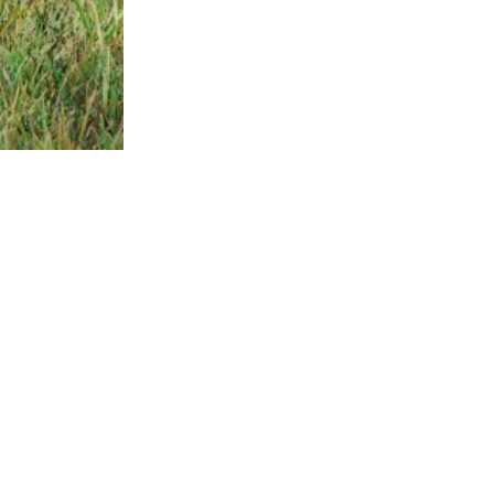
Архитектурное прое
капитальный / теку
благоустройство, ди
комплексное проек