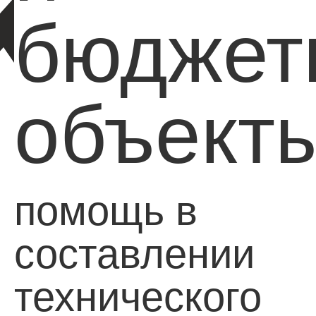
бюджет
объект
помощь в
составлении
технического