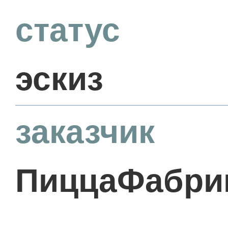
статус
эскиз
заказчик
ПиццаФабри