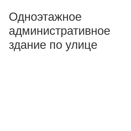
Одноэтажное
административное
здание по улице
Конева
Проблема:
Участок проектирования
расположен на второй линии застройки
Задача:
Предусмотреть акцентные
фасадные решения для привлечения
клиентов, отображающие
функциональное наполнение объекта